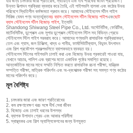
যার জন্য চমৎকার জারা প্রতিরোধ, স্থায়িত্ব এবং দীর্ঘ পরিষেবা জীবন প্রয়োজন।
উন্নত উত্পাদন প্রক্রিয়া ব্যবহার করে তৈরি, এই পাইপগুলি হালকা এবং কঠোর উভয়
পরিবেশে স্থিতিশীল কর্মক্ষমতা প্রদান করে। আমাদের স্টেইনলেস স্টীল পাইপ
সিরিজ যেমন পণ্য অন্তর্ভুক্ত
বড় ব্যাস স্টেইনলেস স্টীল বিজোড় পাইপ
এবং
ছোট
ব্যাস স্টেইনলেস স্টীল বিজোড় পাইপ
, ইত্যাদি
Shandong Shiwang Steel Pipe Co., Ltd. অস্টেনিটিক, ফেরিটিক,
মার্টেনসিটিক, ডুপ্লেক্স এবং সুপার ডুপ্লেক্স স্টেইনলেস স্টিল সহ বিভিন্ন গ্রেডে
স্টেইনলেস স্টিল পাইপ সরবরাহ করে। আমাদের পণ্যগুলি রাসায়নিক প্রক্রিয়াকরণ,
তেল এবং গ্যাস, জল চিকিত্সা, খাদ্য ও পানীয়, ফার্মাসিউটিক্যাল, বিদ্যুৎ উৎপাদন
এবং শিল্প প্রকৌশল প্রকল্পগুলিতে ব্যাপকভাবে ব্যবহৃত হয়।
স্টেইনলেস স্টিলের পাইপগুলি ঢালাই করা এবং বিজোড় উভয় প্রকারেই পাওয়া যায়,
যেখানে আচার, পালিশ এবং ব্রাশের মতো একাধিক পৃষ্ঠের সমাপ্তি রয়েছে।
আন্তর্জাতিক মানের সাথে সম্মতি নিশ্চিত করতে রাসায়নিক রচনা পরীক্ষা, যান্ত্রিক
সম্পত্তি পরীক্ষা, মাত্রিক পরিদর্শন এবং অ-ধ্বংসাত্মক পরীক্ষা সহ সমস্ত পণ্য কঠোর
মানের পরিদর্শন করে।
মূল বৈশিষ্ট্য
1. চমৎকার জারা এবং জারণ প্রতিরোধের
2. কম রক্ষণাবেক্ষণ খরচ সঙ্গে দীর্ঘ সেবা জীবন
3. বিজোড় এবং ঢালাই ধরনের উপলব্ধ
4. ব্যাপক উপাদান গ্রেড এবং আকার পরিসীমা
5. স্বাস্থ্যকর এবং শিল্প অ্যাপ্লিকেশনের জন্য উপযুক্ত