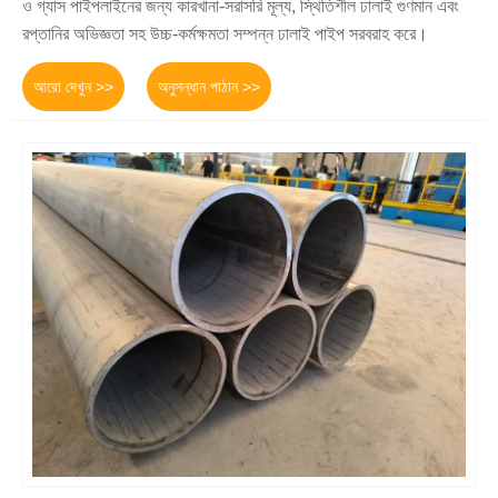
ও গ্যাস পাইপলাইনের জন্য কারখানা-সরাসরি মূল্য, স্থিতিশীল ঢালাই গুণমান এবং
রপ্তানির অভিজ্ঞতা সহ উচ্চ-কর্মক্ষমতা সম্পন্ন ঢালাই পাইপ সরবরাহ করে।
আরো দেখুন >>
অনুসন্ধান পাঠান >>