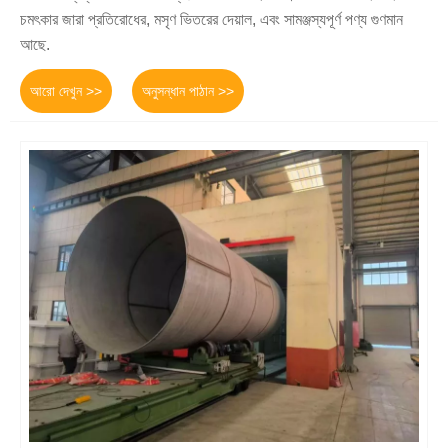
চমৎকার জারা প্রতিরোধের, মসৃণ ভিতরের দেয়াল, এবং সামঞ্জস্যপূর্ণ পণ্য গুণমান
আছে.
আরো দেখুন >>
অনুসন্ধান পাঠান >>