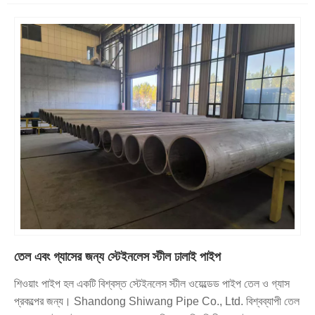
তেল এবং গ্যাসের জন্য স্টেইনলেস স্টীল ঢালাই পাইপ
শিওয়াং পাইপ হল একটি বিশ্বস্ত স্টেইনলেস স্টীল ওয়েল্ডেড পাইপ তেল ও গ্যাস
প্রকল্পের জন্য। Shandong Shiwang Pipe Co., Ltd. বিশ্বব্যাপী তেল