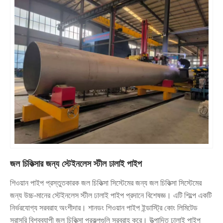
জল চিকিত্সার জন্য স্টেইনলেস স্টীল ঢালাই পাইপ
শিওয়ান পাইপ প্রস্তুতকারক জল চিকিত্সা সিস্টেমের জন্য জল চিকিত্সা সিস্টেমের
জন্য উচ্চ-মানের স্টেইনলেস স্টীল ঢালাই পাইপ প্রদানে বিশেষজ্ঞ। এটি শিল্পে একটি
নির্ভরযোগ্য সরবরাহ অংশীদার। শানডং শিওয়ান পাইপ ইন্ডাস্ট্রি কোং লিমিটেড
সরাসরি বিশ্বব্যাপী জল চিকিত্সা প্রকল্পগুলি সরবরাহ করে। উত্পাদিত ঢালাই পাইপ