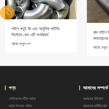

পাইপ কনুই কি এবং আধুনিক পাইপিং
খাদ পাইপ উচ
সিস্টেমে কেন এটি অপরিহার্য
ক্ষমতায়নের
আরো দেখুন >>
দেয়
আরো দেখুন
পণ্য
আমাদের সম্পর্কে
স্টেইনলেস স্টীল পাইপ
আমাদের ইতিহাস
কার্বন ইস্পাত পাইপ
আমাদের সার্টিফিকেট