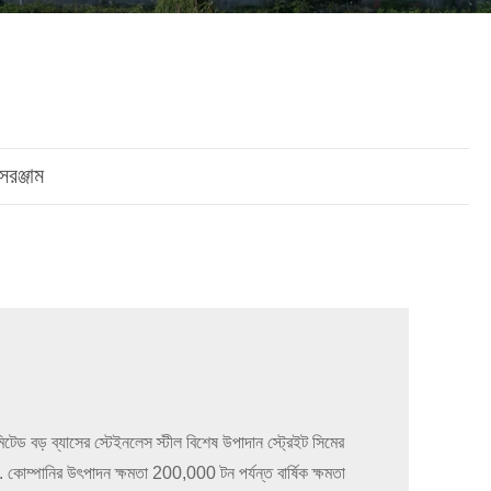
Italiano
Nederlands
ภาษาไทย
Polski
রঞ্জাম
한국어
Svenska
magyar
Malay
বাংলা ভাষার
লিমিটেড বড় ব্যাসের স্টেইনলেস স্টীল বিশেষ উপাদান স্ট্রেইট সিমের
Dansk
. কোম্পানির উৎপাদন ক্ষমতা 200,000 টন পর্যন্ত বার্ষিক ক্ষমতা