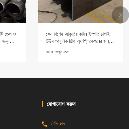

এটি তেল ও
কেন বিশেষ আকৃতির কার্বন ইস্পাত ঢালাই
র জন্য
টিউব আধুনিক শিল্প অ্যাপ্লিকেশনের জন্য
অপরিহার্য
আরো দেখুন >>
যোগাযোগ করুন
টেলিফোন: