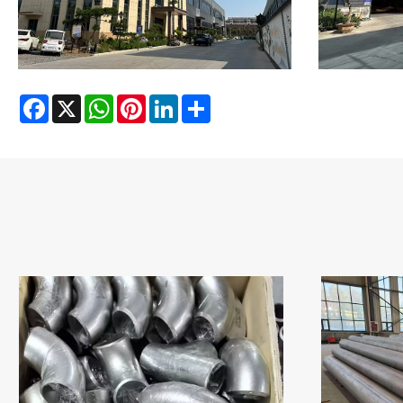
Facebook
X
WhatsApp
Pinterest
LinkedIn
Share