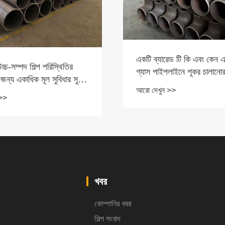
একটি ব্যারেড টি কি এবং কেন 
্চ-সম্পদ শিল্প পরিস্থিতির
গ্যাস পাইপলাইনে শূকর চালানো
 জন্য একাধিক মূল সুবিধার সুবিধা
অপরিহার্য
আরো দেখুন >>
 >>
খবর
কোম্পানির খবর
শিল্প সংবাদ